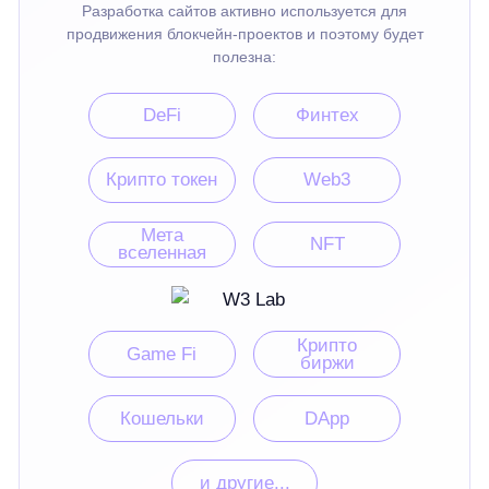
Разработка сайтов активно используется для
продвижения блокчейн-проектов и поэтому будет
полезна:
DeFi
Финтех
Крипто токен
Web3
Мета
NFT
вселенная
Крипто
Game Fi
биржи
Кошельки
DApp
и другие...